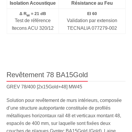
Isolation Acoustique
Résistance au Feu
Δ R
= 21 dB
EI 60
w
Test de référence
Validation par extension
Itecons ACU 320/12
TECNALIA 077279-002
Revêtement 78 BA15Gold
GREV 78/400 [2x15Gold+48] MW45
Solution pour revêtement de murs intérieurs, composée
d’une structure autoportante constituée de profilés
métalliques horizontaux rail 48 et verticaux montant 48,
espacés de 400 mm, sur laquelle sont fixées deux
couches de plaques Gyptec BA15Gold (Gold). Laine