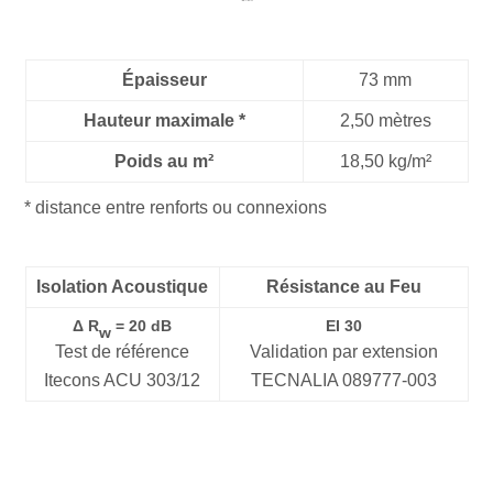
Épaisseur
73 mm
Hauteur maximale *
2,50 mètres
Poids au m²
18,50 kg/m²
* distance entre renforts ou connexions
Isolation Acoustique
Résistance au Feu
Δ R
= 20 dB
EI 30
w
Test de référence
Validation par extension
Itecons ACU 303/12
TECNALIA 089777-003