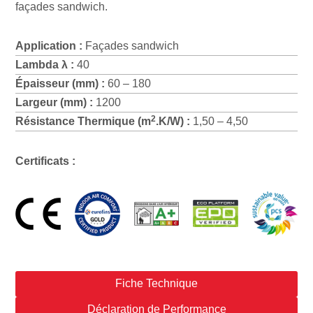
façades sandwich.
Application :
Façades sandwich
Lambda λ :
40
Épaisseur (mm) :
60 – 180
Largeur (mm) :
1200
2
Résistance Thermique (m
.K/W) :
1,50 – 4,50
Certificats :
Fiche Technique
Déclaration de Performance