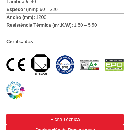
Lambda λ:
40
Espesor (mm):
60 – 220
Ancho (mm):
1200
2
Resistência Térmica (m
.K/W):
1,50 – 5,50
Certificados:
Ficha Técnica