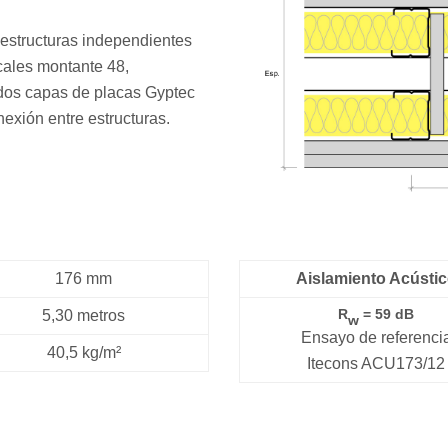
 estructuras independientes
icales montante 48,
 dos capas de placas Gyptec
exión entre estructuras.
176 mm
Aislamiento Acústi
R
= 59 dB
5,30 metros
w
Ensayo de referenci
40,5 kg/m²
Itecons ACU173/12