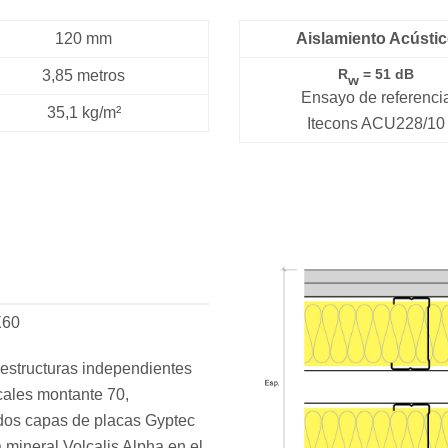
120 mm
Aislamiento Acústi
R
= 51 dB
3,85 metros
w
Ensayo de referenci
35,1 kg/m²
Itecons ACU228/10
X60
 estructuras independientes
icales montante 70,
 dos capas de placas Gyptec
mineral Volcalis Alpha en el