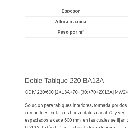
Espesor
Altura máxima
Peso por m²
Doble Tabique 220 BA13A
GDIV 220/600 [2X13A+70+(30)+70+2X13A] MW2
Solución para tabiques interiores, formada por dos
con perfiles metálicos horizontales canal 70 y vert
espaciados a cada 600 mm, en las cuales se fijan
BA13A (Estándar) en ambos lados exteriores. Lana 