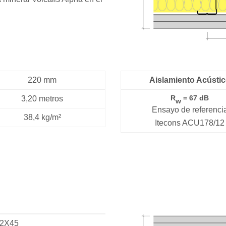
220 mm
Aislamiento Acústi
R
= 67 dB
3,20 metros
w
Ensayo de referenci
38,4 kg/m²
Itecons ACU178/12
W2X45