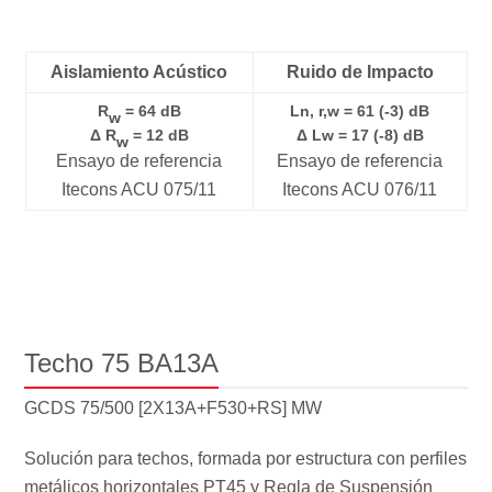
Aislamiento Acústico
Ruido de Impacto
R
= 64 dB
Ln, r,w = 61 (-3) dB
w
Δ R
= 12 dB
Δ Lw = 17 (-8) dB
w
Ensayo de referencia
Ensayo de referencia
Itecons ACU 075/11
Itecons ACU 076/11
Techo 75 BA13A
GCDS 75/500 [2X13A+F530+RS] MW
Solución para techos, formada por estructura con perfiles
metálicos horizontales PT45 y Regla de Suspensión