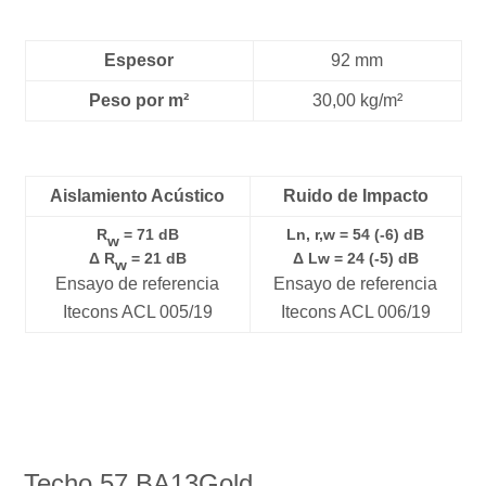
Espesor
92 mm
Peso por m²
30,00 kg/m²
Aislamiento Acústico
Ruido de Impacto
R
= 71 dB
Ln, r,w = 54 (-6) dB
w
Δ R
= 21 dB
Δ Lw = 24 (-5) dB
w
Ensayo de referencia
Ensayo de referencia
Itecons ACL 005/19
Itecons ACL 006/19
Techo 57 BA13Gold