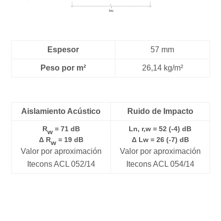
Espesor
57 mm
Peso por m²
26,14 kg/m²
Aislamiento Acústico
Ruido de Impacto
R
= 71 dB
Ln, r,w = 52 (-4) dB
w
Δ R
= 19 dB
Δ Lw = 26 (-7) dB
w
Valor por aproximación
Valor por aproximación
Itecons ACL 052/14
Itecons ACL 054/14