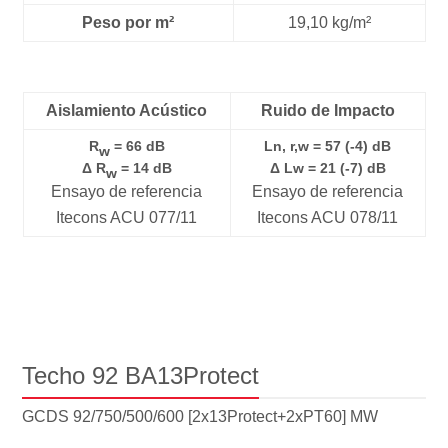
Peso por m²
19,10 kg/m²
Aislamiento Acústico
Ruido de Impacto
R
= 66 dB
Ln, r,w = 57 (-4) dB
w
Δ R
= 14 dB
Δ Lw = 21 (-7) dB
w
Ensayo de referencia
Ensayo de referencia
Itecons ACU 077/11
Itecons ACU 078/11
Techo 92 BA13Protect
GCDS 92/750/500/600 [2x13Protect+2xPT60] MW