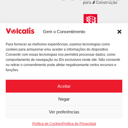
Gerir o Consentimento
Para fornecer as melhores experiências, usamos tecnologias como
cookies para armazenar e/ou aceder a informações do dispositivo.
Consentir com essas tecnologias nos permitirá processar dados, como
comportamento de navegação ou IDs exclusivos neste site. Não consentir
ou retirar o consentimento pode afetar negativamante certos recursos e
funções.
Aceitar
Negar
© 2026 Volcalis. All Rights Reserved.
Ver preferências
Política de Privacidad
Disputas del Consumidor
Libro de Reclamaciones
Mapa del Sitio
Política de Cookies
Política de Privacidad