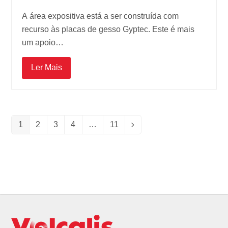
A área expositiva está a ser construída com
recurso às placas de gesso Gyptec. Este é mais
um apoio…
Ler Mais
1
2
3
4
…
11
Page
Page
Page
Page
Page
Siguiente