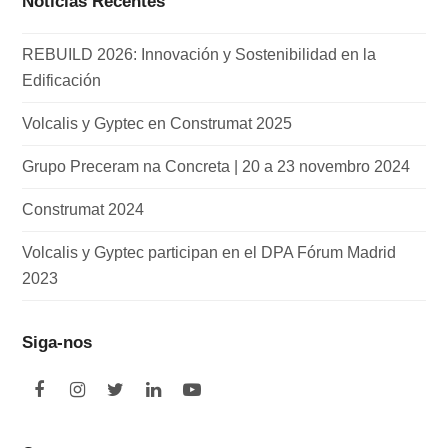
Notícias Recentes
REBUILD 2026: Innovación y Sostenibilidad en la
Edificación
Volcalis y Gyptec en Construmat 2025
Grupo Preceram na Concreta | 20 a 23 novembro 2024
Construmat 2024
Volcalis y Gyptec participan en el DPA Fórum Madrid
2023
Siga-nos
F
I
T
L
Y
a
n
w
i
o
c
s
i
n
u