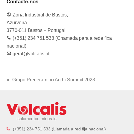
e
t
t
k
t
Contacte-nos
b
a
t
e
u
o
g
e
d
b
Zona Industrial de Bustos,
o
r
r
I
e
k
a
n
Azurveira
m
3770-011 Bustos – Portugal
(+351) 234 751 533 (Chamada para a rede fixa
nacional)
geral@volcalis.pt
Grupo Preceram no Archi Summit 2023
previous
post:
(+351) 234 751 533 (Llamada a red fija nacional)