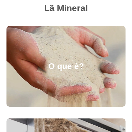
Lã Mineral
O que é?
A lã mineral Volcalis é um produto ecológico à
base de areia e ligante de origem biológica,
disponível em rolos e painéis, com alto
O que é?
desempenho térmico e acústico, resistente ao fogo,
de fácil aplicação e manuseamento.
Saiba mais
Porquê utilizar?