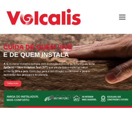
CUIDA DE QUEM VIVE
E DE QUEM INSTALA
A lã mineral Volcalis cumpre com distinção todos os parâmetros do teste
EpiDerm
Skin Irritation Test (SIT)
, que atesta que o material não é
TM
irritante para a pele. Contribui para a construção sustentável e para o
bem-estar das pessoas e do planeta.
Saiba mais