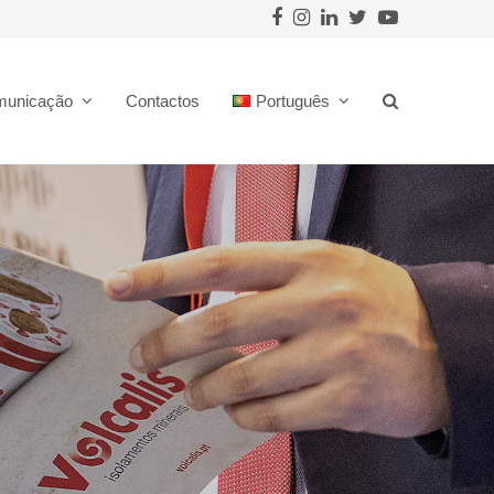
Facebook
Instagram
LinkedIn
Twitter
Youtube
municação
Contactos
Português