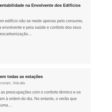
entabilidade na Envolvente dos Edifícios
 um edifício não se mede apenas pelo consumo,
 envolvente e pela saúde e conforto dos seus
 descarbonização…
 em todas as estações
eceram
,
Volcalis
as preocupações com o conforto térmico e os
am à ordem do dia. No entanto, o verão que
ar uma…