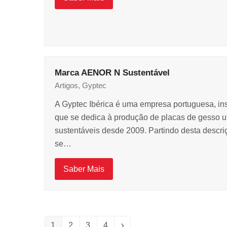
Marca AENOR N Sustentável
Artigos
,
Gyptec
A Gyptec Ibérica é uma empresa portuguesa, in
que se dedica à produção de placas de gesso u
sustentáveis desde 2009. Partindo desta descr
se…
Saber Mais
1
2
3
4