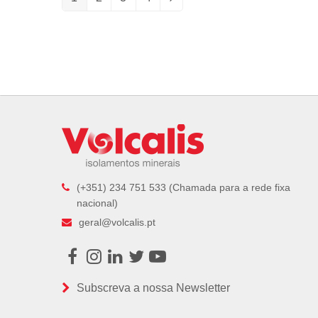
Page
Page
Page
Page
Next
(+351) 234 751 533 (Chamada para a rede fixa
nacional)
geral@volcalis.pt
Facebook
Instagram
LinkedIn
Twitter
Youtube
Subscreva a nossa Newsletter