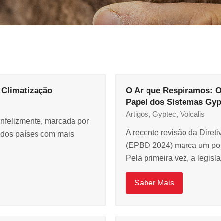
 Climatização
O Ar que Respiramos: O
Papel dos Sistemas Gypt
Artigos
,
Gyptec
,
Volcalis
infelizmente, marcada por
A recente revisão da Diret
 dos países com mais
(EPBD 2024) marca um pont
Pela primeira vez, a legis
Saber Mais