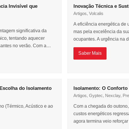
cia Invisível que
Inovação Técnica e Sust
Artigos
,
Volcalis
A eficiência energética de
tagem significativa da
mas pela excelência da sua
ico, tentando aquecer
ocupantes. A urgência na
ocantes no verão. Com a…
Saber Mais
 Escolha do Isolamento
Isolamento: O Conforto
Artigos
,
Gyptec
,
Nexclay
,
Pr
 (Térmico, Acústico e ao
Com a chegada do outono, 
custos energéticos regress
agora termina veio reforç