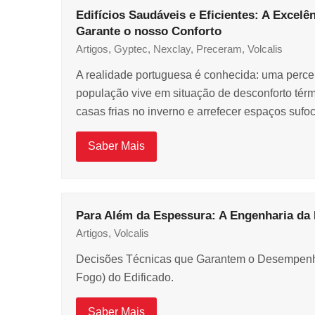
Edifícios Saudáveis e Eficientes: A Excelên
Garante o nosso Conforto
Artigos
,
Gyptec
,
Nexclay
,
Preceram
,
Volcalis
A realidade portuguesa é conhecida: uma percen
população vive em situação de desconforto térm
casas frias no inverno e arrefecer espaços suf
Saber Mais
Para Além da Espessura: A Engenharia da
Artigos
,
Volcalis
Decisões Técnicas que Garantem o Desempenho
Fogo) do Edificado.
Saber Mais