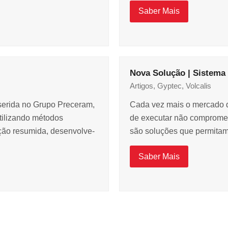
Saber Mais
Nova Solução | Sistema
Artigos
,
Gyptec
,
Volcalis
serida no Grupo Preceram,
Cada vez mais o mercado d
tilizando métodos
de executar não compromet
ição resumida, desenvolve-
são soluções que permitam 
Saber Mais