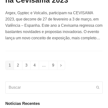
na Cevisama 2023
Argex, Gyptec e Volcalis, participam na CEVISAMA
2023, que decorre de 27 de fevereiro a 3 de março, em
Valência – Espanha. Este ano a Cevisama regressa com
bastantes novidades e propostas inovadoras. O evento
lança um novo conceito de exposição, mais completo…
1
2
3
4
…
9
Page
Page
Page
Page
Page
Siguiente
Buscar
Envia
Notícias Recentes