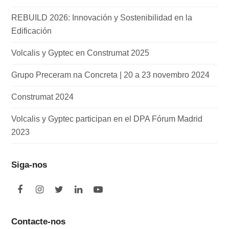
REBUILD 2026: Innovación y Sostenibilidad en la
Edificación
Volcalis y Gyptec en Construmat 2025
Grupo Preceram na Concreta | 20 a 23 novembro 2024
Construmat 2024
Volcalis y Gyptec participan en el DPA Fórum Madrid
2023
Siga-nos
F
I
T
L
Y
a
n
w
i
o
c
s
i
n
u
e
t
t
k
t
Contacte-nos