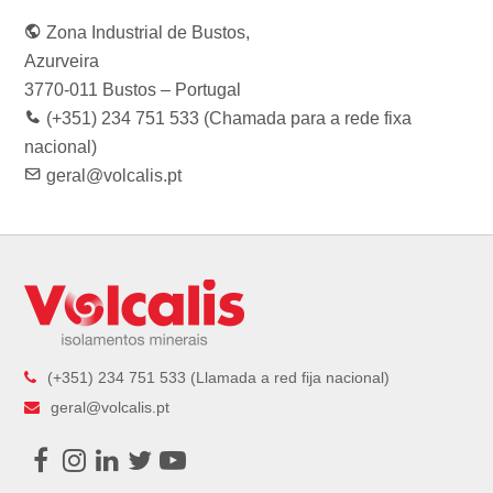
b
a
t
e
u
o
g
e
d
b
Zona Industrial de Bustos,
o
r
r
I
e
k
a
n
Azurveira
m
3770-011 Bustos – Portugal
(+351) 234 751 533 (Chamada para a rede fixa
nacional)
geral@volcalis.pt
(+351) 234 751 533 (Llamada a red fija nacional)
geral@volcalis.pt
Facebook
Instagram
LinkedIn
Twitter
Youtube