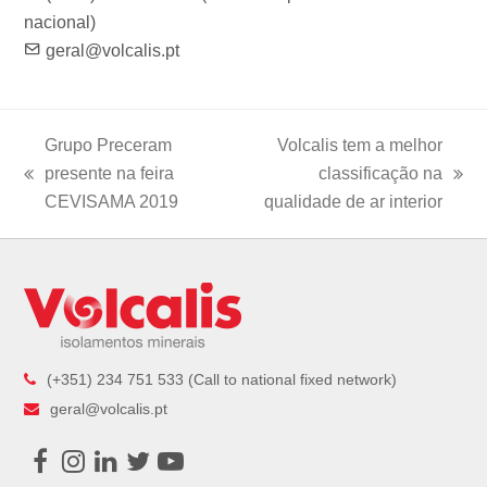
nacional)
geral@volcalis.pt
Grupo Preceram
Volcalis tem a melhor
presente na feira
classificação na
previous
next
CEVISAMA 2019
qualidade de ar interior
post:
post:
(+351) 234 751 533 (Call to national fixed network)
geral@volcalis.pt
Facebook
Instagram
LinkedIn
Twitter
Youtube