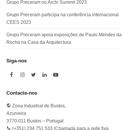
Grupo Preceram no Archi Summit 2023
Grupo Preceram participa na conferência internacional
CEES 2023
Grupo Preceram apoia exposições de Paulo Mendes da
Rocha na Casa da Arquitectura
Siga-nos
F
I
T
L
Y
a
n
w
i
o
c
s
i
n
u
e
t
t
k
t
Contacte-nos
b
a
t
e
u
o
g
e
d
b
Zona Industrial de Bustos,
o
r
r
I
e
k
a
n
Azurveira
m
3770-011 Bustos – Portugal
(+351) 234 751 533 (Chamada para a rede fixa