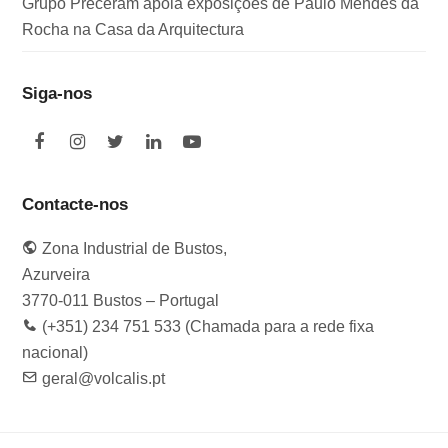
Grupo Preceram apoia exposições de Paulo Mendes da
Rocha na Casa da Arquitectura
Siga-nos
F
I
T
L
Y
a
n
w
i
o
c
s
i
n
u
e
t
t
k
t
Contacte-nos
b
a
t
e
u
o
g
e
d
b
Zona Industrial de Bustos,
o
r
r
I
e
k
a
n
Azurveira
m
3770-011 Bustos – Portugal
(+351) 234 751 533 (Chamada para a rede fixa
nacional)
geral@volcalis.pt