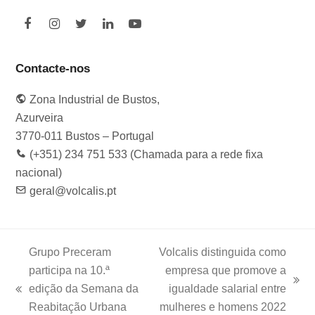
F
I
T
L
Y
a
n
w
i
o
c
s
i
n
u
e
t
t
k
t
Contacte-nos
b
a
t
e
u
o
g
e
d
b
Zona Industrial de Bustos,
o
r
r
I
e
k
a
n
Azurveira
m
3770-011 Bustos – Portugal
(+351) 234 751 533 (Chamada para a rede fixa
nacional)
geral@volcalis.pt
Grupo Preceram
Volcalis distinguida como
participa na 10.ª
empresa que promove a
next
edição da Semana da
igualdade salarial entre
previous
post:
Reabitação Urbana
mulheres e homens 2022