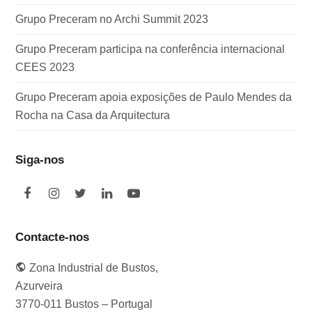
Grupo Preceram no Archi Summit 2023
Grupo Preceram participa na conferência internacional
CEES 2023
Grupo Preceram apoia exposições de Paulo Mendes da
Rocha na Casa da Arquitectura
Siga-nos
F
I
T
L
Y
a
n
w
i
o
c
s
i
n
u
e
t
t
k
t
Contacte-nos
b
a
t
e
u
o
g
e
d
b
Zona Industrial de Bustos,
o
r
r
I
e
k
a
n
Azurveira
m
3770-011 Bustos – Portugal