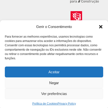
Gerir o Consentimento
Para fornecer as melhores experiências, usamos tecnologias como
cookies para armazenar e/ou aceder a informações do dispositivo.
Consentir com essas tecnologias nos permitirá processar dados, como
comportamento de navegação ou IDs exclusivos neste site. Não consentir
ou retirar o consentimento pode afetar negativamante certos recursos e
funções.
Aceitar
Negar
© 2026 Volcalis. All Rights Reserved.
Ver preferências
Privacy Policy
Consumer Disputes
Complaint Book
Site Map
Política de Cookies
Privacy Policy