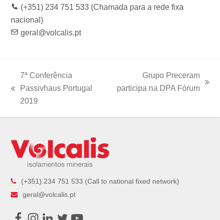
(+351) 234 751 533 (Chamada para a rede fixa
nacional)
geral@volcalis.pt
7ª Conferência
Grupo Preceram
next
Passivhaus Portugal
participa na DPA Fórum
previous
post:
2019
post:
(+351) 234 751 533 (Call to national fixed network)
geral@volcalis.pt