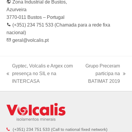
Zona Industrial de Bustos,
o
r
r
I
e
k
a
n
Azurveira
m
3770-011 Bustos – Portugal
(+351) 234 751 533 (Chamada para a rede fixa
nacional)
geral@volcalis.pt
Gyptec, Volcalis e Argex com
Grupo Preceram
presença no SIL e na
participa na
previous
next
INTERCASA
BATIMAT 2019
post:
post:
(+351) 234 751 533 (Call to national fixed network)