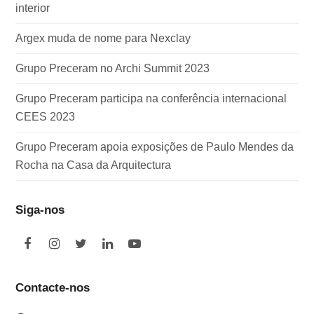
interior
Argex muda de nome para Nexclay
Grupo Preceram no Archi Summit 2023
Grupo Preceram participa na conferência internacional
CEES 2023
Grupo Preceram apoia exposições de Paulo Mendes da
Rocha na Casa da Arquitectura
Siga-nos
F
I
T
L
Y
a
n
w
i
o
c
s
i
n
u
e
t
t
k
t
Contacte-nos
b
a
t
e
u
o
g
e
d
b