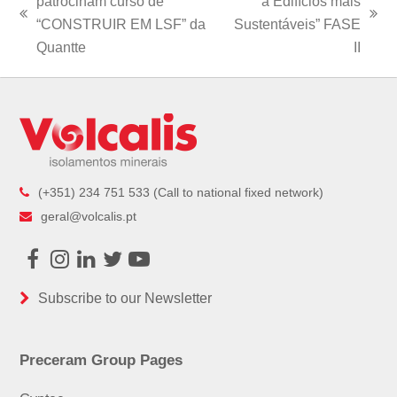
patrocinam curso de
a Edifícios mais
previous
next
“CONSTRUIR EM LSF” da
Sustentáveis” FASE
post:
post:
Quantte
II
(+351) 234 751 533 (Call to national fixed network)
geral@volcalis.pt
Facebook
Instagram
LinkedIn
Twitter
Youtube
Subscribe to our Newsletter
Preceram Group Pages