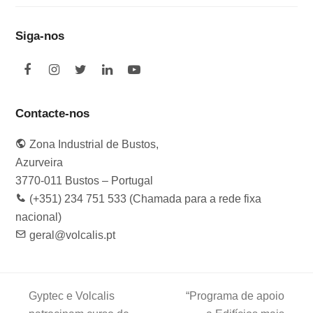
Siga-nos
F
I
T
L
Y
a
n
w
i
o
c
s
i
n
u
e
t
t
k
t
Contacte-nos
b
a
t
e
u
o
g
e
d
b
Zona Industrial de Bustos,
o
r
r
I
e
k
a
n
Azurveira
m
3770-011 Bustos – Portugal
(+351) 234 751 533 (Chamada para a rede fixa
nacional)
geral@volcalis.pt
Gyptec e Volcalis
“Programa de apoio