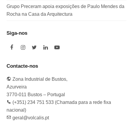
Grupo Preceram apoia exposições de Paulo Mendes da
Rocha na Casa da Arquitectura
Siga-nos
F
I
T
L
Y
a
n
w
i
o
c
s
i
n
u
e
t
t
k
t
Contacte-nos
b
a
t
e
u
o
g
e
d
b
Zona Industrial de Bustos,
o
r
r
I
e
k
a
n
Azurveira
m
3770-011 Bustos – Portugal
(+351) 234 751 533 (Chamada para a rede fixa
nacional)
geral@volcalis.pt