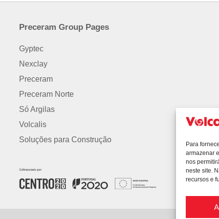
Preceram Group Pages
Gyptec
Nexclay
Preceram
Preceram Norte
Só Argilas
Volcalis
Soluções para Construção
Para fornec
armazenar e
nos permiti
neste site. 
recursos e f
A