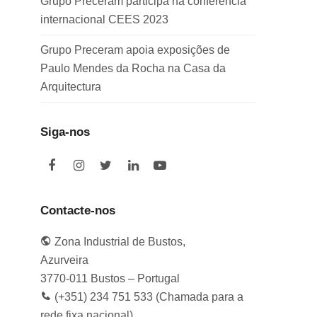
Grupo Preceram participa na conferência
internacional CEES 2023
Grupo Preceram apoia exposições de
Paulo Mendes da Rocha na Casa da
Arquitectura
Siga-nos
F
I
T
L
Y
a
n
w
i
o
c
s
i
n
u
e
t
t
k
t
Contacte-nos
b
a
t
e
u
o
g
e
d
b
Zona Industrial de Bustos,
o
r
r
I
e
k
a
n
Azurveira
m
3770-011 Bustos – Portugal
(+351) 234 751 533 (Chamada para a
rede fixa nacional)