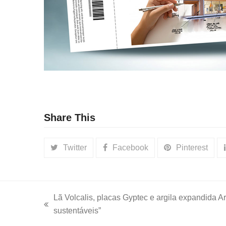
Share This
Twitter
Facebook
Pinterest
Lã Volcalis, placas Gyptec e argila expandida A
previous
sustentáveis”
post: