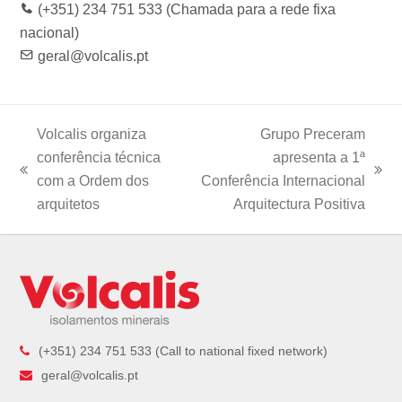
(+351) 234 751 533 (Chamada para a rede fixa
nacional)
geral@volcalis.pt
Volcalis organiza
Grupo Preceram
conferência técnica
apresenta a 1ª
previous
next
com a Ordem dos
Conferência Internacional
post:
post:
arquitetos
Arquitectura Positiva
(+351) 234 751 533 (Call to national fixed network)
geral@volcalis.pt