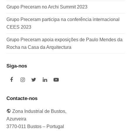
Grupo Preceram no Archi Summit 2023
Grupo Preceram participa na conferência internacional
CEES 2023
Grupo Preceram apoia exposições de Paulo Mendes da
Rocha na Casa da Arquitectura
Siga-nos
F
I
T
L
Y
a
n
w
i
o
c
s
i
n
u
e
t
t
k
t
Contacte-nos
b
a
t
e
u
o
g
e
d
b
Zona Industrial de Bustos,
o
r
r
I
e
k
a
n
Azurveira
m
3770-011 Bustos – Portugal