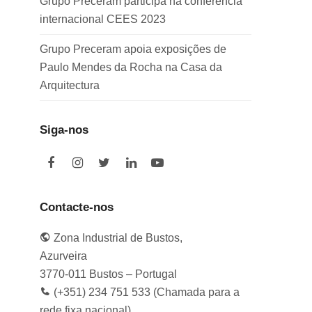
Grupo Preceram participa na conferência
internacional CEES 2023
Grupo Preceram apoia exposições de
Paulo Mendes da Rocha na Casa da
Arquitectura
Siga-nos
F
I
T
L
Y
a
n
w
i
o
c
s
i
n
u
e
t
t
k
t
Contacte-nos
b
a
t
e
u
o
g
e
d
b
Zona Industrial de Bustos,
o
r
r
I
e
k
a
n
Azurveira
m
3770-011 Bustos – Portugal
(+351) 234 751 533 (Chamada para a
rede fixa nacional)