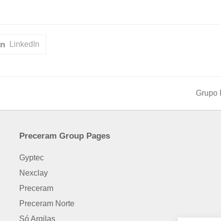
LinkedIn
Grupo 
next
post:
Preceram Group Pages
Gyptec
Nexclay
Preceram
Preceram Norte
Só Argilas