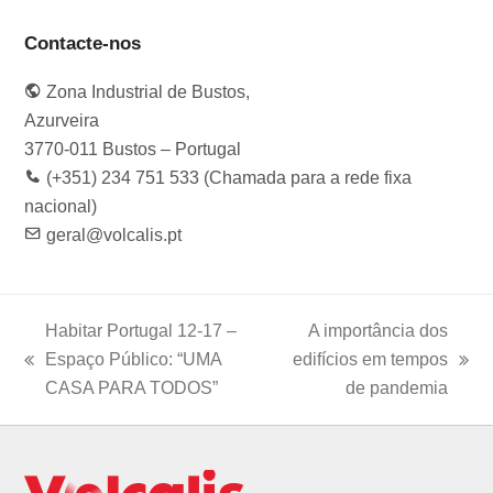
a
n
w
i
o
c
s
i
n
u
e
t
t
k
t
Contacte-nos
b
a
t
e
u
o
g
e
d
b
Zona Industrial de Bustos,
o
r
r
I
e
k
a
n
Azurveira
m
3770-011 Bustos – Portugal
(+351) 234 751 533 (Chamada para a rede fixa
nacional)
geral@volcalis.pt
Habitar Portugal 12-17 –
A importância dos
Espaço Público: “UMA
edifícios em tempos
previous
next
CASA PARA TODOS”
de pandemia
post:
post: