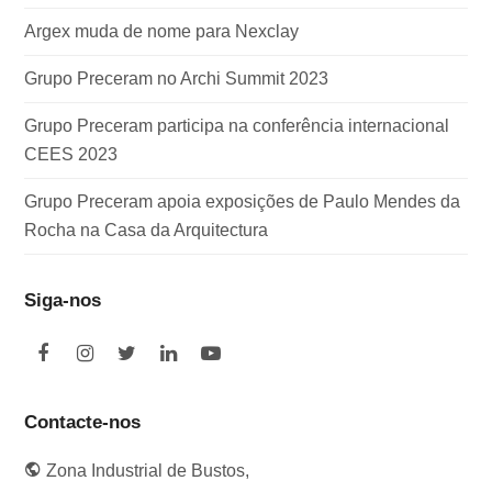
Argex muda de nome para Nexclay
Grupo Preceram no Archi Summit 2023
Grupo Preceram participa na conferência internacional
CEES 2023
Grupo Preceram apoia exposições de Paulo Mendes da
Rocha na Casa da Arquitectura
Siga-nos
F
I
T
L
Y
a
n
w
i
o
c
s
i
n
u
e
t
t
k
t
Contacte-nos
b
a
t
e
u
o
g
e
d
b
Zona Industrial de Bustos,
o
r
r
I
e