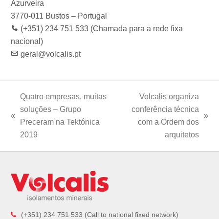
k
a
n
Azurveira
m
3770-011 Bustos – Portugal
(+351) 234 751 533 (Chamada para a rede fixa
nacional)
geral@volcalis.pt
Quatro empresas, muitas
Volcalis organiza
soluções – Grupo
conferência técnica
previous
next
Preceram na Tektónica
com a Ordem dos
post:
post:
2019
arquitetos
(+351) 234 751 533 (Call to national fixed network)