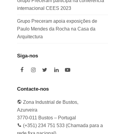
Grupo Preceram participa na conferência
internacional CEES 2023
Grupo Preceram apoia exposições de
Paulo Mendes da Rocha na Casa da
Arquitectura
Siga-nos
F
I
T
L
Y
a
n
w
i
o
c
s
i
n
u
e
t
t
k
t
Contacte-nos
b
a
t
e
u
o
g
e
d
b
Zona Industrial de Bustos,
o
r
r
I
e
k
a
n
Azurveira
m
3770-011 Bustos – Portugal
(+351) 234 751 533 (Chamada para a
rede fixa nacional)