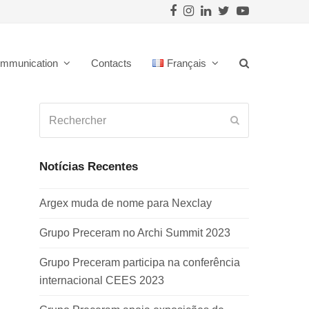
Facebook
Instagram
LinkedIn
Twitter
Youtube
mmunication
Contacts
Français
Rechercher
Envoyer
Notícias Recentes
Argex muda de nome para Nexclay
Grupo Preceram no Archi Summit 2023
Grupo Preceram participa na conferência
internacional CEES 2023