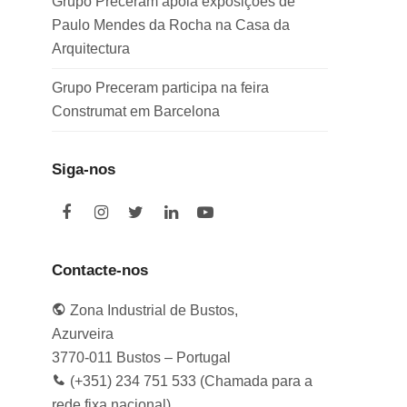
Grupo Preceram apoia exposições de
Paulo Mendes da Rocha na Casa da
Arquitectura
Grupo Preceram participa na feira
Construmat em Barcelona
Siga-nos
F
I
T
L
Y
a
n
w
i
o
c
s
i
n
u
e
t
t
k
t
Contacte-nos
b
a
t
e
u
o
g
e
d
b
Zona Industrial de Bustos,
o
r
r
I
e
k
a
n
Azurveira
m
3770-011 Bustos – Portugal
(+351) 234 751 533 (Chamada para a
rede fixa nacional)