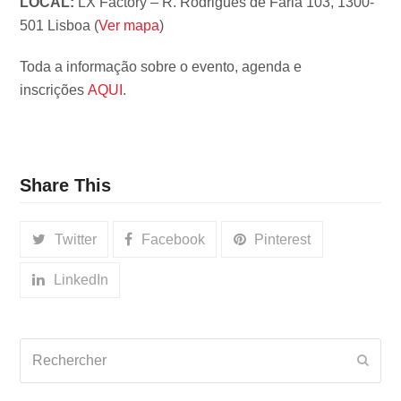
LOCAL:
LX Factory – R. Rodrigues de Faria 103, 1300-
501 Lisboa (
Ver mapa
)
Toda a informação sobre o evento, agenda e
inscrições
AQUI
.
Share This
Twitter
Facebook
Pinterest
LinkedIn
Rechercher
Envo