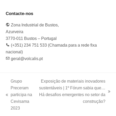
a
n
w
i
o
c
s
i
n
u
e
t
t
k
t
Contacte-nos
b
a
t
e
u
o
g
e
d
b
Zona Industrial de Bustos,
o
r
r
I
e
k
a
n
Azurveira
m
3770-011 Bustos – Portugal
(+351) 234 751 533 (Chamada para a rede fixa
nacional)
geral@volcalis.pt
Grupo
Exposição de materiais inovadores
Preceram
sustentáveis | 1º Fórum sabia que…
next
participa na
Há desafios emergentes no setor da
previous
post:
Cevisama
construção?
post:
2023