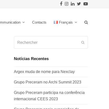
Facebook
Instagram
LinkedIn
Twitter
Youtube
mmunication
Contacts
Français
Rechercher
Envoyer
Notícias Recentes
Argex muda de nome para Nexclay
Grupo Preceram no Archi Summit 2023
Grupo Preceram participa na conferência
internacional CEES 2023