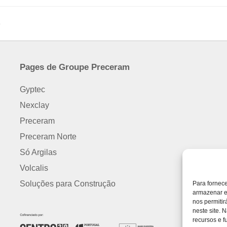
8
Pages de Groupe Preceram
Gyptec
Nexclay
Preceram
Preceram Norte
Só Argilas
Volcalis
Soluções para Construção
Para fornec
armazenar e
nos permiti
neste site. 
recursos e f