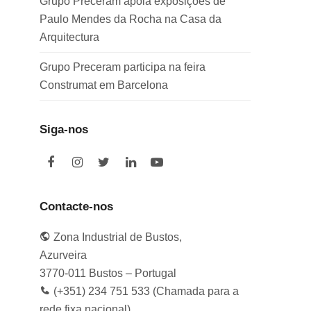
Grupo Preceram apoia exposições de
Paulo Mendes da Rocha na Casa da
Arquitectura
Grupo Preceram participa na feira
Construmat em Barcelona
Siga-nos
F
I
T
L
Y
a
n
w
i
o
c
s
i
n
u
e
t
t
k
t
Contacte-nos
b
a
t
e
u
o
g
e
d
b
Zona Industrial de Bustos,
o
r
r
I
e
k
a
n
Azurveira
m
3770-011 Bustos – Portugal
(+351) 234 751 533 (Chamada para a
rede fixa nacional)