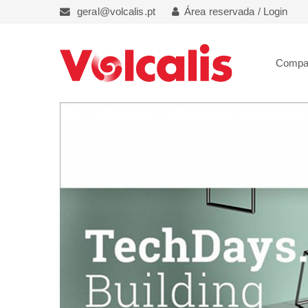
geral@volcalis.pt
Área reservada / Login
Compa