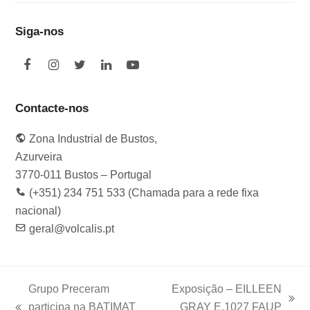
Siga-nos
F
I
T
L
Y
a
n
w
i
o
c
s
i
n
u
e
t
t
k
t
Contacte-nos
b
a
t
e
u
o
g
e
d
b
Zona Industrial de Bustos,
o
r
r
I
e
k
a
n
Azurveira
m
3770-011 Bustos – Portugal
(+351) 234 751 533 (Chamada para a rede fixa
nacional)
geral@volcalis.pt
Grupo Preceram
Exposição – EILLEEN
next
participa na BATIMAT
GRAY E.1027 FAUP