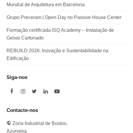
Mundial de Arquitetura em Barcelona
Grupo Preceram | Open Day no Passive House Center
Formação certificada ISQ Academy – Instalação de
Gesso Cartonado
REBUILD 2026: Inovação e Sustentabilidade na
Edificação
Siga-nos
F
I
T
L
Y
a
n
w
i
o
c
s
i
n
u
e
t
t
k
t
Contacte-nos
b
a
t
e
u
o
g
e
d
b
Zona Industrial de Bustos,
o
r
r
I
e
k
a
n
Azurveira