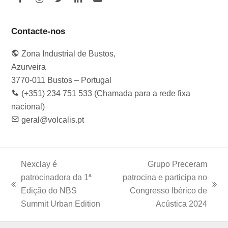
F
I
T
L
Y
a
n
w
i
o
c
s
i
n
u
e
t
t
k
t
Contacte-nos
b
a
t
e
u
o
g
e
d
b
Zona Industrial de Bustos,
o
r
r
I
e
k
a
n
Azurveira
m
3770-011 Bustos – Portugal
(+351) 234 751 533 (Chamada para a rede fixa
nacional)
geral@volcalis.pt
Nexclay é
Grupo Preceram
patrocinadora da 1ª
patrocina e participa no
previous
next
Edição do NBS
Congresso Ibérico de
post:
post:
Summit Urban Edition
Acústica 2024