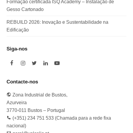
Formação certificada ISQ Academy – Instalação de
Gesso Cartonado
REBUILD 2026: Inovação e Sustentabilidade na
Edificação
Siga-nos
F
I
T
L
Y
a
n
w
i
o
c
s
i
n
u
e
t
t
k
t
Contacte-nos
b
a
t
e
u
o
g
e
d
b
Zona Industrial de Bustos,
o
r
r
I
e
k
a
n
Azurveira
m
3770-011 Bustos – Portugal
(+351) 234 751 533 (Chamada para a rede fixa
nacional)