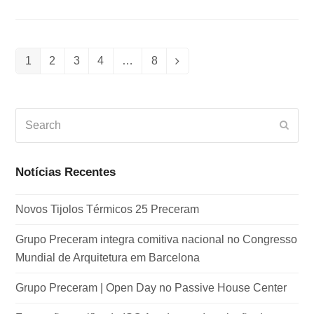
1
2
3
4
…
8
Page
Page
Page
Page
Page
Next
Search
Subm
Notícias Recentes
Novos Tijolos Térmicos 25 Preceram
Grupo Preceram integra comitiva nacional no Congresso
Mundial de Arquitetura em Barcelona
Grupo Preceram | Open Day no Passive House Center