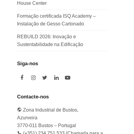
House Center
Formação certificada ISQ Academy –
Instalação de Gesso Cartonado
REBUILD 2026: Inovação e
Sustentabilidade na Edificação
Siga-nos
F
I
T
L
Y
a
n
w
i
o
c
s
i
n
u
e
t
t
k
t
Contacte-nos
b
a
t
e
u
o
g
e
d
b
Zona Industrial de Bustos,
o
r
r
I
e
k
a
n
Azurveira
m
3770-011 Bustos – Portugal
(+351) 234 751 533 (Chamada para a