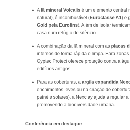
A
lã mineral Volcalis
é um elemento central ne
natural), é incombustível (
Euroclasse A1
) e 
Gold pela Eurofins
). Além de isolar termica
casa num refúgio de silêncio.
A combinação da lã mineral com as
placas 
internos de forma rápida e limpa. Para zonas
Gyptec Protect oferece proteção contra a água
edifícios antigos.
Para as coberturas, a
argila expandida Nex
enchimentos leves ou na criação de cobertur
painéis solares), a Nexclay ajuda a regular a 
promovendo a biodiversidade urbana.
Conferência em destaque