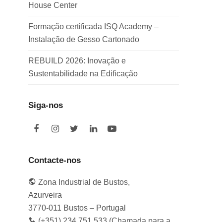
House Center
Formação certificada ISQ Academy –
Instalação de Gesso Cartonado
REBUILD 2026: Inovação e
Sustentabilidade na Edificação
Siga-nos
F
I
T
L
Y
a
n
w
i
o
c
s
i
n
u
e
t
t
k
t
Contacte-nos
b
a
t
e
u
o
g
e
d
b
Zona Industrial de Bustos,
o
r
r
I
e
k
a
n
Azurveira
m
3770-011 Bustos – Portugal
(+351) 234 751 533 (Chamada para a