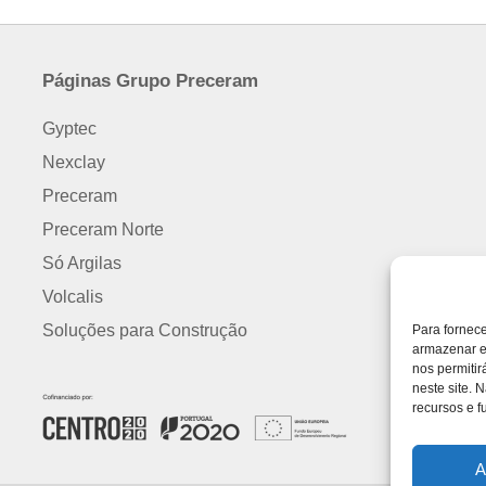
next
post:
Páginas Grupo Preceram
Gyptec
Nexclay
Preceram
Preceram Norte
Só Argilas
Volcalis
Soluções para Construção
Para fornec
armazenar e
nos permiti
neste site. 
recursos e f
A