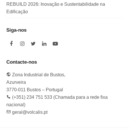
REBUILD 2026: Inovação e Sustentabilidade na
Edificação
Siga-nos
F
I
T
L
Y
a
n
w
i
o
c
s
i
n
u
e
t
t
k
t
Contacte-nos
b
a
t
e
u
o
g
e
d
b
Zona Industrial de Bustos,
o
r
r
I
e
k
a
n
Azurveira
m
3770-011 Bustos – Portugal
(+351) 234 751 533 (Chamada para a rede fixa
nacional)
geral@volcalis.pt