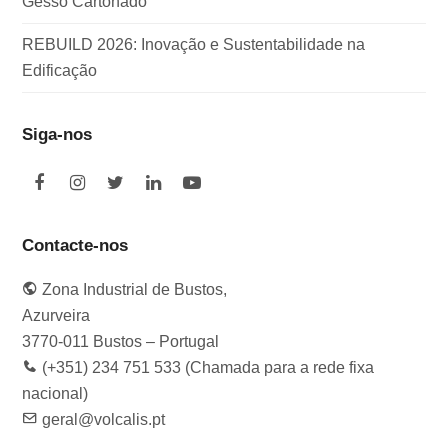
Gesso Cartonado
REBUILD 2026: Inovação e Sustentabilidade na
Edificação
Siga-nos
F
I
T
L
Y
a
n
w
i
o
c
s
i
n
u
e
t
t
k
t
Contacte-nos
b
a
t
e
u
o
g
e
d
b
Zona Industrial de Bustos,
o
r
r
I
e
k
a
n
Azurveira
m
3770-011 Bustos – Portugal
(+351) 234 751 533 (Chamada para a rede fixa
nacional)
geral@volcalis.pt