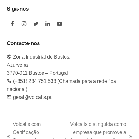
Siga-nos
F
I
T
L
Y
a
n
w
i
o
c
s
i
n
u
e
t
t
k
t
Contacte-nos
b
a
t
e
u
o
g
e
d
b
Zona Industrial de Bustos,
o
r
r
I
e
k
a
n
Azurveira
m
3770-011 Bustos – Portugal
(+351) 234 751 533 (Chamada para a rede fixa
nacional)
geral@volcalis.pt
Volcalis com
Volcalis distinguida como
Certificação
empresa que promove a