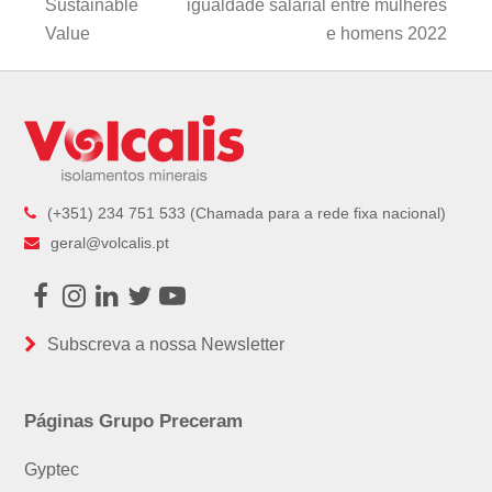
previous
next
Sustainable
igualdade salarial entre mulheres
post:
post:
Value
e homens 2022
(+351) 234 751 533 (Chamada para a rede fixa nacional)
geral@volcalis.pt
Facebook
Instagram
LinkedIn
Twitter
Youtube
Subscreva a nossa Newsletter
Páginas Grupo Preceram
Gyptec