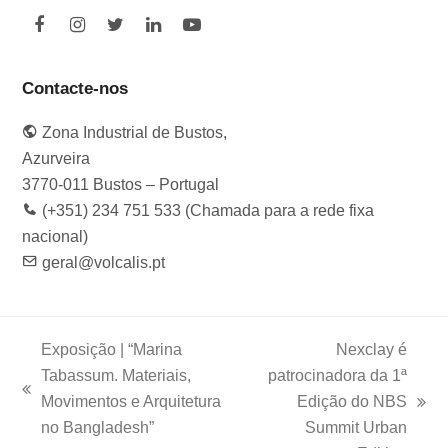
F
I
T
L
Y
a
n
w
i
o
c
s
i
n
u
e
t
t
k
t
Contacte-nos
b
a
t
e
u
o
g
e
d
b
Zona Industrial de Bustos,
o
r
r
I
e
k
a
n
Azurveira
m
3770-011 Bustos – Portugal
(+351) 234 751 533 (Chamada para a rede fixa
nacional)
geral@volcalis.pt
Exposição | “Marina
Nexclay é
Tabassum. Materiais,
patrocinadora da 1ª
previous
Movimentos e Arquitetura
Edição do NBS
next
post:
no Bangladesh”
Summit Urban
post: