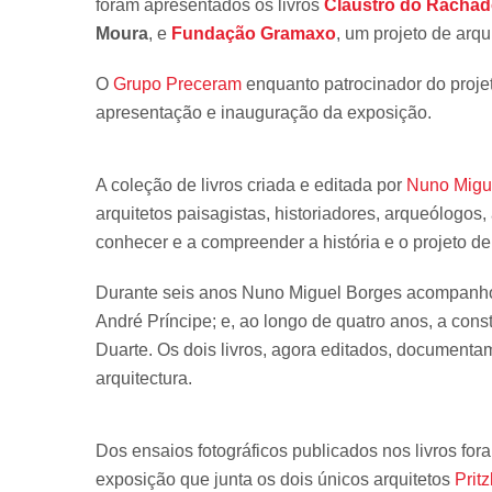
foram apresentados os livros
Claustro do Racha
Moura
, e
Fundação Gramaxo
, um projeto de arqu
O
Grupo Preceram
enquanto patrocinador do projet
apresentação e inauguração da exposição.
A coleção de livros criada e editada por
Nuno Migu
arquitetos paisagistas, historiadores, arqueólogos
conhecer e a compreender a história e o projeto de
Durante seis anos Nuno Miguel Borges acompanhou
André Príncipe; e, ao longo de quatro anos, a con
Duarte. Os dois livros, agora editados, document
arquitectura.
Dos ensaios fotográficos publicados nos livros fo
exposição que junta os dois únicos arquitetos
Pritz