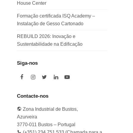
House Center
Formação certificada ISQ Academy –
Instalação de Gesso Cartonado
REBUILD 2026: Inovação e
Sustentabilidade na Edificação
Siga-nos
F
I
T
L
Y
a
n
w
i
o
c
s
i
n
u
e
t
t
k
t
Contacte-nos
b
a
t
e
u
o
g
e
d
b
Zona Industrial de Bustos,
o
r
r
I
e
k
a
n
Azurveira
m
3770-011 Bustos – Portugal
(+351) 234 751 533 (Chamada para a