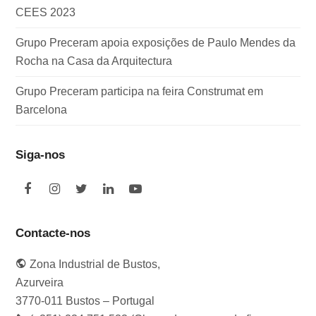
CEES 2023
Grupo Preceram apoia exposições de Paulo Mendes da
Rocha na Casa da Arquitectura
Grupo Preceram participa na feira Construmat em
Barcelona
Siga-nos
F
I
T
L
Y
a
n
w
i
o
c
s
i
n
u
e
t
t
k
t
Contacte-nos
b
a
t
e
u
o
g
e
d
b
Zona Industrial de Bustos,
o
r
r
I
e
k
a
n
Azurveira
m
3770-011 Bustos – Portugal