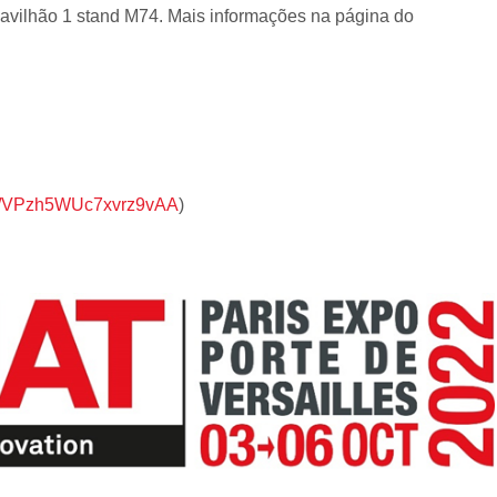
pavilhão 1 stand M74. Mais informações na página do
aps/VPzh5WUc7xvrz9vAA
)