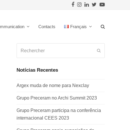
Facebook
Instagram
LinkedIn
Twitter
Youtube
mmunication
Contacts
Français
Rechercher
Envoyer
Notícias Recentes
Argex muda de nome para Nexclay
Grupo Preceram no Archi Summit 2023
Grupo Preceram participa na conferência
internacional CEES 2023