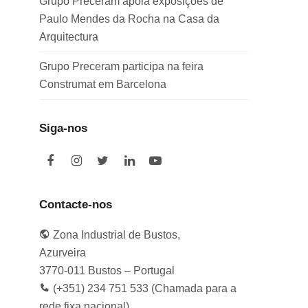
Grupo Preceram apoia exposições de
Paulo Mendes da Rocha na Casa da
Arquitectura
Grupo Preceram participa na feira
Construmat em Barcelona
Siga-nos
F
I
T
L
Y
a
n
w
i
o
c
s
i
n
u
e
t
t
k
t
Contacte-nos
b
a
t
e
u
o
g
e
d
b
Zona Industrial de Bustos,
o
r
r
I
e
k
a
n
Azurveira
m
3770-011 Bustos – Portugal
(+351) 234 751 533 (Chamada para a
rede fixa nacional)