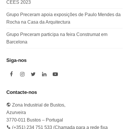
CEES 2023
Grupo Preceram apoia exposições de Paulo Mendes da
Rocha na Casa da Arquitectura
Grupo Preceram participa na feira Construmat em
Barcelona
Siga-nos
F
I
T
L
Y
a
n
w
i
o
c
s
i
n
u
e
t
t
k
t
Contacte-nos
b
a
t
e
u
o
g
e
d
b
Zona Industrial de Bustos,
o
r
r
I
e
k
a
n
Azurveira
m
3770-011 Bustos – Portugal
(+351) 234 751 533 (Chamada para a rede fixa