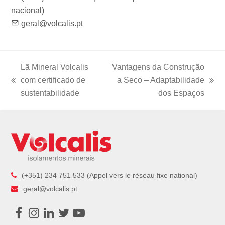
nacional)
geral@volcalis.pt
Lã Mineral Volcalis
Vantagens da Construção
com certificado de
a Seco – Adaptabilidade
previous
next
sustentabilidade
dos Espaços
post:
post:
(+351) 234 751 533 (Appel vers le réseau fixe national)
geral@volcalis.pt
Facebook
Instagram
LinkedIn
Twitter
Youtube