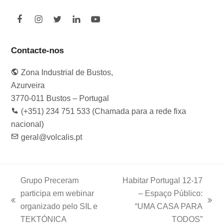
F
I
T
L
Y
a
n
w
i
o
c
s
i
n
u
e
t
t
k
t
Contacte-nos
b
a
t
e
u
o
g
e
d
b
Zona Industrial de Bustos,
o
r
r
I
e
k
a
n
Azurveira
m
3770-011 Bustos – Portugal
(+351) 234 751 533 (Chamada para a rede fixa
nacional)
geral@volcalis.pt
Grupo Preceram
Habitar Portugal 12-17
participa em webinar
– Espaço Público:
previous
next
organizado pelo SIL e
“UMA CASA PARA
post:
post:
TEKTÓNICA
TODOS”