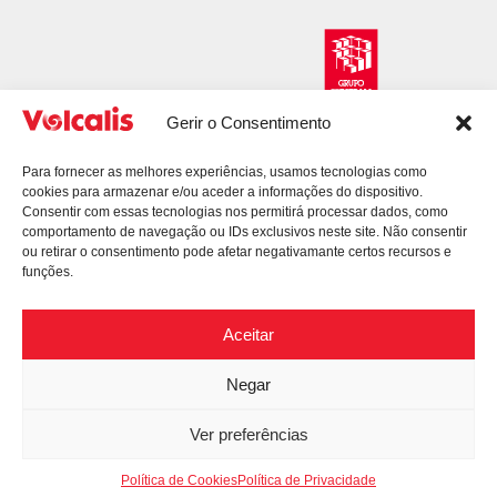
Gerir o Consentimento
Para fornecer as melhores experiências, usamos tecnologias como
cookies para armazenar e/ou aceder a informações do dispositivo.
Consentir com essas tecnologias nos permitirá processar dados, como
comportamento de navegação ou IDs exclusivos neste site. Não consentir
ou retirar o consentimento pode afetar negativamante certos recursos e
funções.
Aceitar
Negar
© 2026 Volcalis. All Rights Reserved.
Política de Privacidade
Litígios de Consumo
Ver preferências
Projetos – Apoios
Livro de Reclamações
Mapa do Site
Política de Cookies
Política de Privacidade