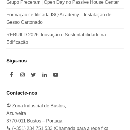
Grupo Preceram | Open Day no Passive House Center
Formação certificada ISQ Academy – Instalação de
Gesso Cartonado
REBUILD 2026: Inovação e Sustentabilidade na
Edificação
Siga-nos
F
I
T
L
Y
a
n
w
i
o
c
s
i
n
u
e
t
t
k
t
Contacte-nos
b
a
t
e
u
o
g
e
d
b
Zona Industrial de Bustos,
o
r
r
I
e
k
a
n
Azurveira
m
3770-011 Bustos – Portugal
(+351) 234 751 533 (Chamada para a rede fixa