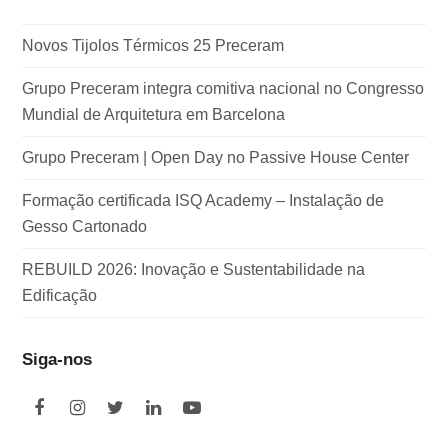
Novos Tijolos Térmicos 25 Preceram
Grupo Preceram integra comitiva nacional no Congresso
Mundial de Arquitetura em Barcelona
Grupo Preceram | Open Day no Passive House Center
Formação certificada ISQ Academy – Instalação de
Gesso Cartonado
REBUILD 2026: Inovação e Sustentabilidade na
Edificação
Siga-nos
F
I
T
L
Y
a
n
w
i
o