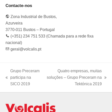
c
s
i
n
u
e
t
t
k
t
Contacte-nos
b
a
t
e
u
o
g
e
d
b
Zona Industrial de Bustos,
o
r
r
I
e
k
a
n
Azurveira
m
3770-011 Bustos – Portugal
(+351) 234 751 533 (Chamada para a rede fixa
nacional)
geral@volcalis.pt
Grupo Preceram
Quatro empresas, muitas
participa na
soluções – Grupo Preceram na
previous
next
SICO 2019
Tektónica 2019
post:
post: