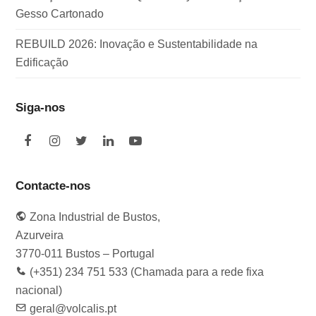
Gesso Cartonado
REBUILD 2026: Inovação e Sustentabilidade na
Edificação
Siga-nos
F
I
T
L
Y
a
n
w
i
o
c
s
i
n
u
e
t
t
k
t
Contacte-nos
b
a
t
e
u
o
g
e
d
b
Zona Industrial de Bustos,
o
r
r
I
e
k
a
n
Azurveira
m
3770-011 Bustos – Portugal
(+351) 234 751 533 (Chamada para a rede fixa
nacional)
geral@volcalis.pt