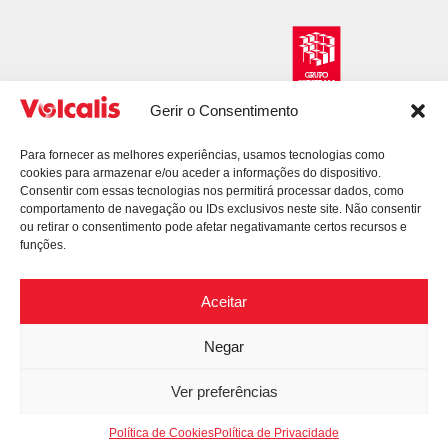
Gerir o Consentimento
Para fornecer as melhores experiências, usamos tecnologias como
cookies para armazenar e/ou aceder a informações do dispositivo.
Consentir com essas tecnologias nos permitirá processar dados, como
comportamento de navegação ou IDs exclusivos neste site. Não consentir
ou retirar o consentimento pode afetar negativamante certos recursos e
funções.
Aceitar
Negar
© 2026 Volcalis. All Rights Reserved.
Política de Privacidade
Litígios de Consumo
Ver preferências
Projetos – Apoios
Livro de Reclamações
Mapa do Site
Política de Cookies
Política de Privacidade