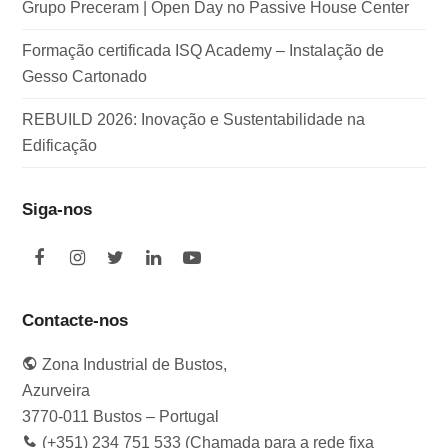
Grupo Preceram | Open Day no Passive House Center
Formação certificada ISQ Academy – Instalação de
Gesso Cartonado
REBUILD 2026: Inovação e Sustentabilidade na
Edificação
Siga-nos
F
I
T
L
Y
a
n
w
i
o
c
s
i
n
u
e
t
t
k
t
Contacte-nos
b
a
t
e
u
o
g
e
d
b
Zona Industrial de Bustos,
o
r
r
I
e
k
a
n
Azurveira
m
3770-011 Bustos – Portugal
(+351) 234 751 533 (Chamada para a rede fixa