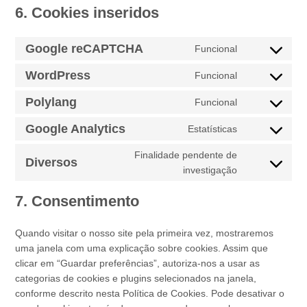
6. Cookies inseridos
Google reCAPTCHA
Funcional
Consent
to
WordPress
Funcional
Consent
service
to
Polylang
google-
Funcional
Consent
service
recaptcha
to
Google Analytics
wordpress
Estatísticas
Consent
service
to
Finalidade pendente de
polylang
Diversos
service
investigação
Consent
google-
to
analytics
7. Consentimento
service
diversos
Quando visitar o nosso site pela primeira vez, mostraremos
uma janela com uma explicação sobre cookies. Assim que
clicar em “Guardar preferências”, autoriza-nos a usar as
categorias de cookies e plugins selecionados na janela,
conforme descrito nesta Política de Cookies. Pode desativar o