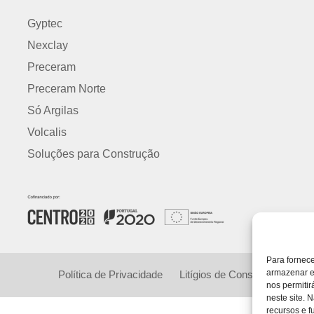
Gyptec
Nexclay
Preceram
Preceram Norte
Só Argilas
Volcalis
Soluções para Construção
Para fornec
armazenar e
Política de Privacidade
Litígios de Consumo
Proje
nos permiti
neste site. 
recursos e f