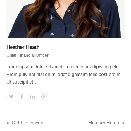
Heather Heath
Chief Financial Officer
Lorem ipsum dolor sit amet, consectetur adipiscing elit.
Proin pulvinar nisl enim, eget dignissim felis posuere in.
Ut suscipit et…
Twitter
Facebook
Linkedin
Dribbble
Debbie Dowde
Heather Heath
previous
next